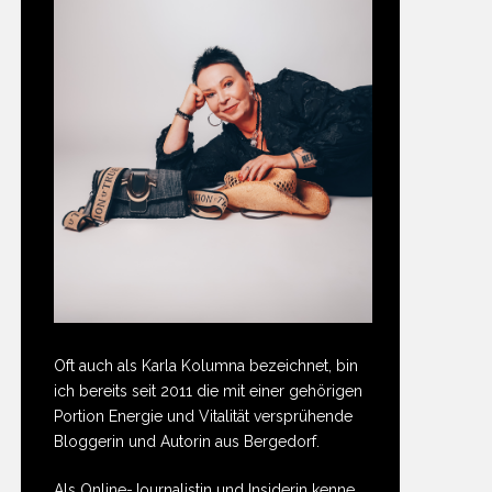
Oft auch als Karla Kolumna bezeichnet, bin
ich bereits seit 2011 die mit einer gehörigen
Portion Energie und Vitalität versprühende
Bloggerin und Autorin aus Bergedorf.
Als Online-Journalistin und Insiderin kenne