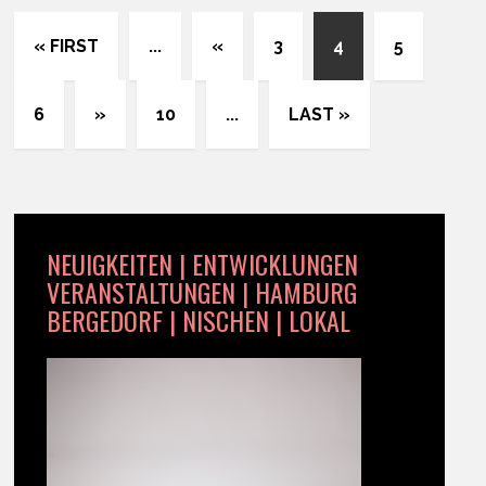
« FIRST
...
«
3
4
5
6
»
10
...
LAST »
NEUIGKEITEN | ENTWICKLUNGEN
VERANSTALTUNGEN | HAMBURG
BERGEDORF | NISCHEN | LOKAL