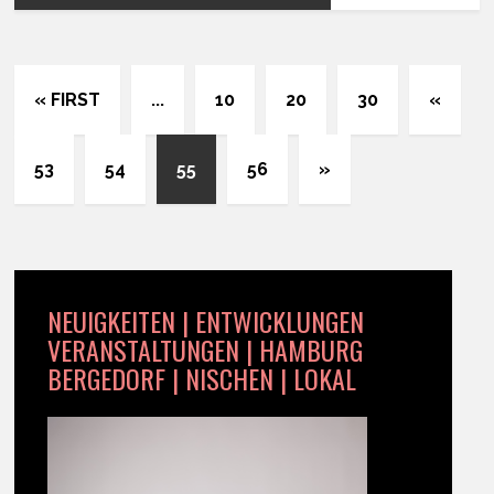
« FIRST
...
10
20
30
«
53
54
55
56
»
NEUIGKEITEN | ENTWICKLUNGEN
VERANSTALTUNGEN | HAMBURG
BERGEDORF | NISCHEN | LOKAL