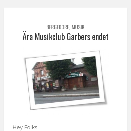
BERGEDORF
MUSIK
,
Ära Musikclub Garbers endet
Hey Folks,