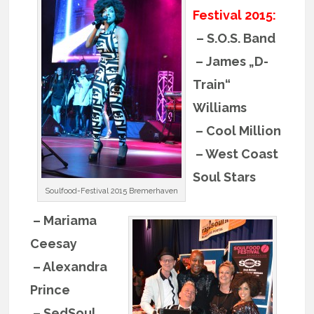
Festival 2015:
– S.O.S. Band
– James „D-
Train“
Williams
– Cool Million
– West Coast
Soul Stars
Soulfood-Festival 2015 Bremerhaven
– Mariama
Ceesay
– Alexandra
Prince
– SedSoul