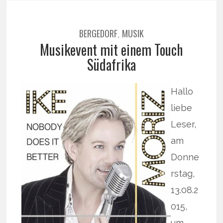
BERGEDORF
MUSIK
,
Musikevent mit einem Touch
Südafrika
Hallo
liebe
Leser,
am
Donne
rstag,
13.08.2
015,
um