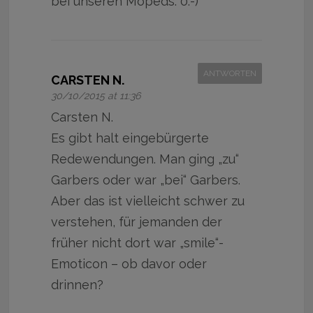
bei unseren Mopeds. 0:-)
ANTWORTEN
CARSTEN N.
30/10/2015 at 11:36
Carsten N.
Es gibt halt eingebürgerte
Redewendungen. Man ging „zu“
Garbers oder war „bei“ Garbers.
Aber das ist vielleicht schwer zu
verstehen, für jemanden der
früher nicht dort war „smile“-
Emoticon – ob davor oder
drinnen?