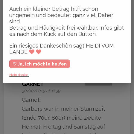
Auch ein kleiner Betrag hilft schon
OKTOBER 28, 2015
BY HEIDI VOM LANDE, BLOGGERIN
ungemein und bedeutet ganz viel. Daher
Haut in die Tasten und hinterlasst Feedback!
sind
Betrag und Häufigkeit frei wählbar. Infos gibt
es nach dem Klick auf den Button.
Ein riesiges Dankeschön sagt HEIDI VOM
LANDE
27 KOMMENTARE
♡ Ja, ich möchte helfen
Nein danke.
ANTWORTEN
GARNET
30/10/2015 at 11:39
Garnet
Garbers war in meiner Sturmzeit
(Ende 70er, 80er) meine zweite
Heimat, Freitag und Samstag auf