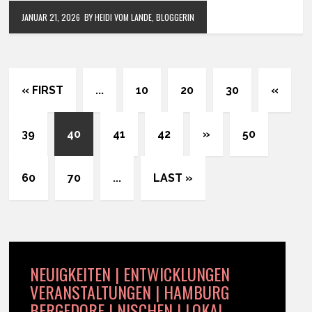
JANUAR 21, 2026
BY HEIDI VOM LANDE, BLOGGERIN
« FIRST
...
10
20
30
«
39
40
41
42
»
50
60
70
...
LAST »
NEUIGKEITEN | ENTWICKLUNGEN
VERANSTALTUNGEN | HAMBURG
BERGEDORF | NISCHEN | LOKAL