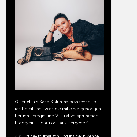
Oft auch als Karla Kolumna bezeichnet, bin
ich bereits seit 2011 die mit einer gehörigen
Portion Energie und Vitalität versprühende
Bloggerin und Autorin aus Bergedorf.
Als Online-Journalistin und Insiderin kenne