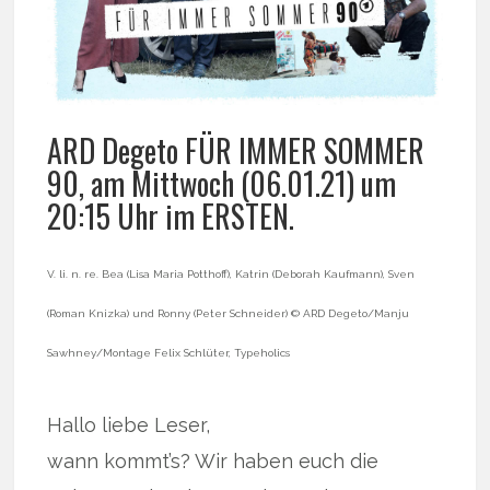
ARD Degeto FÜR IMMER SOMMER
90, am Mittwoch (06.01.21) um
20:15 Uhr im ERSTEN.
V. li. n. re. Bea (Lisa Maria Potthoff), Katrin (Deborah Kaufmann), Sven
(Roman Knizka) und Ronny (Peter Schneider) © ARD Degeto/Manju
Sawhney/Montage Felix Schlüter, Typeholics
Hallo liebe Leser,
wann kommt’s? Wir haben euch die