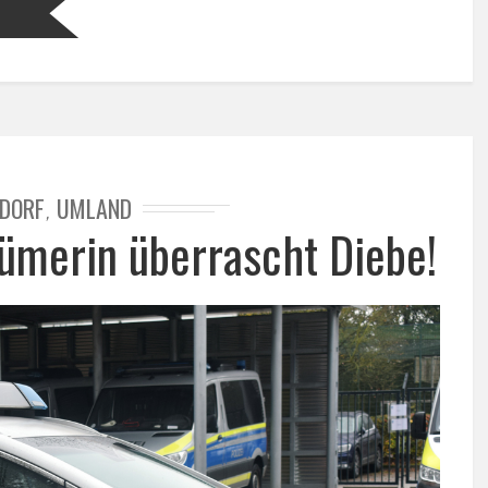
N
DORF
UMLAND
,
ümerin überrascht Diebe!