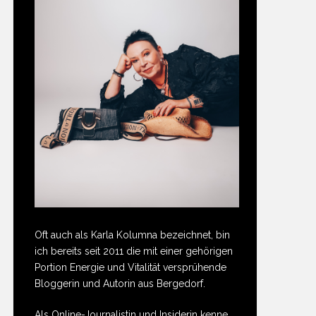
Oft auch als Karla Kolumna bezeichnet, bin
ich bereits seit 2011 die mit einer gehörigen
Portion Energie und Vitalität versprühende
Bloggerin und Autorin aus Bergedorf.
Als Online-Journalistin und Insiderin kenne