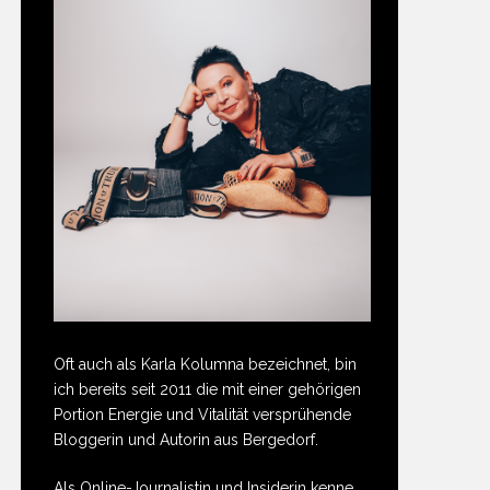
Oft auch als Karla Kolumna bezeichnet, bin
ich bereits seit 2011 die mit einer gehörigen
Portion Energie und Vitalität versprühende
Bloggerin und Autorin aus Bergedorf.
Als Online-Journalistin und Insiderin kenne