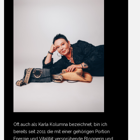
Oft auch als Karla Kolumna bezeichnet, bin ich
bereits seit 2011 die mit einer gehörigen Portion
Energie und Vitalität versprühende Bloggerin und