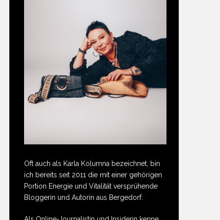
Oft auch als Karla Kolumna bezeichnet, bin
ich bereits seit 2011 die mit einer gehörigen
Portion Energie und Vitalität versprühende
Bloggerin und Autorin aus Bergedorf.
Als Online-Journalistin und Insiderin kenne