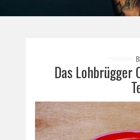
B
Das Lohbrügger O
T