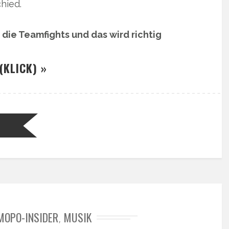
hied.
die Teamfights und das wird richtig
(KLICK) »
N
MOPO-INSIDER
MUSIK
,