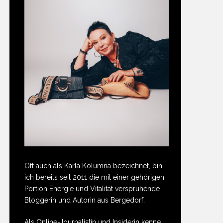
Oft auch als Karla Kolumna bezeichnet, bin
ich bereits seit 2011 die mit einer gehörigen
Portion Energie und Vitalität versprühende
Bloggerin und Autorin aus Bergedorf.
Als Online-Journalistin und Insiderin kenne