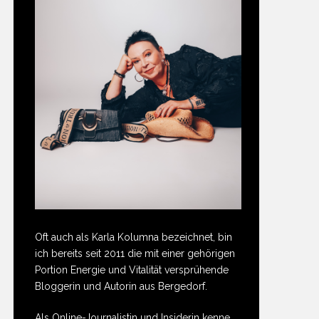
Oft auch als Karla Kolumna bezeichnet, bin
ich bereits seit 2011 die mit einer gehörigen
Portion Energie und Vitalität versprühende
Bloggerin und Autorin aus Bergedorf.
Als Online-Journalistin und Insiderin kenne