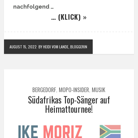
nachfolgend …
… (KLICK) »
AUGUST 15, 2022
BY HEIDI VOM LANDE, BLOGGERIN
BERGEDORF
MOPO-INSIDER
MUSIK
,
,
Südafrikas Top-Sänger auf
Heimattournee!