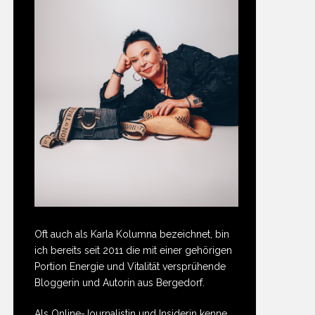
Oft auch als Karla Kolumna bezeichnet, bin
ich bereits seit 2011 die mit einer gehörigen
Portion Energie und Vitalität versprühende
Bloggerin und Autorin aus Bergedorf.
Als Online-Journalistin und Insiderin kenne