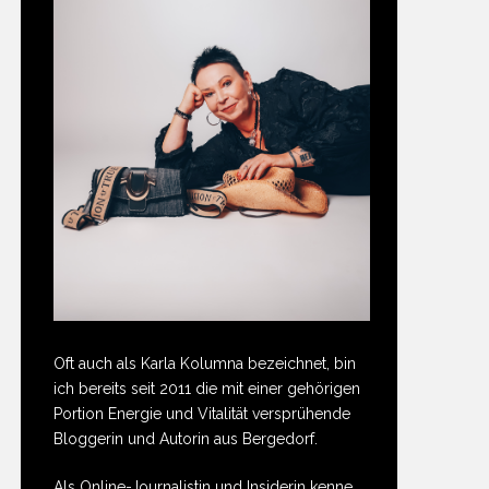
Oft auch als Karla Kolumna bezeichnet, bin
ich bereits seit 2011 die mit einer gehörigen
Portion Energie und Vitalität versprühende
Bloggerin und Autorin aus Bergedorf.
Als Online-Journalistin und Insiderin kenne