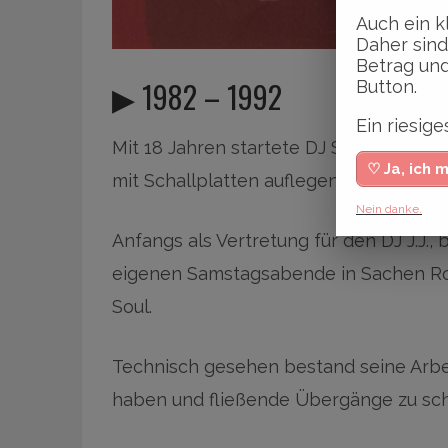
Auch ein k
Daher sind
Betrag und
▶ 1982 – 1992
Button.
Ein riesi
Mit 18 Jahren startete DJ Schumi (Dirk
♡ Ja, ich 
mit Schallplatten auflegen im legendär
Nein danke.
Anfangs als Vertretung für den DJ J.J.,
eigenen Samstagsabende in Sachen Ro
Soul.
Technisch gesehen bestand seine Arbeit
haben und fließende Übergänge zu sch