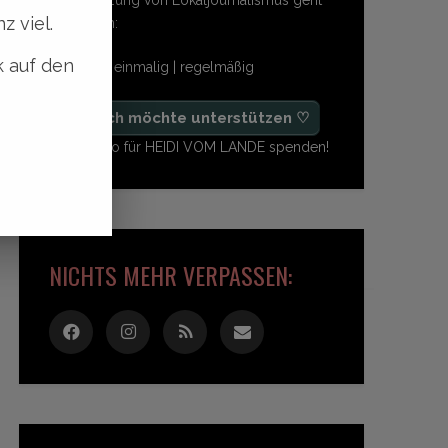
z viel.
so einfach:
k auf den
freiwillig | einmalig | regelmäßig
♡ Ja, ich möchte unterstützen ♡
Ab 1,- Euro für HEIDI VOM LANDE spenden!
NICHTS MEHR VERPASSEN: