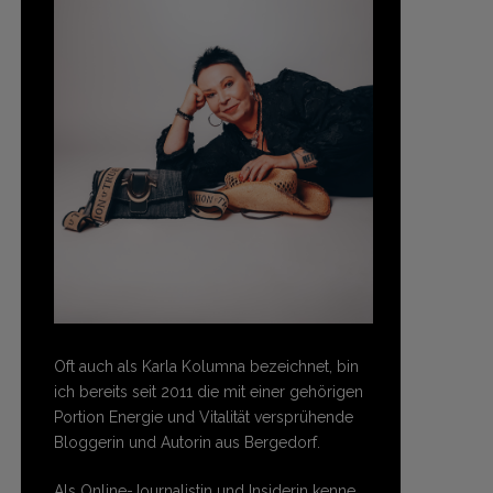
Oft auch als Karla Kolumna bezeichnet, bin
ich bereits seit 2011 die mit einer gehörigen
Portion Energie und Vitalität versprühende
Bloggerin und Autorin aus Bergedorf.
Als Online-Journalistin und Insiderin kenne