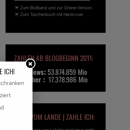
Zum Bildband und zur Online-Version
Zum Taschenbuch mit Hardcover
ZAHLEN AB BLOGBEGINN 2011:
E ICH!
Pageviews:
53.874.859 Mio
Besucher :
17.378.986 Mio
lschranken
ziert
nd
HEIDI VOM LANDE | ZAHLE ICH:
Unterstützung von Lokaljournalismus geht