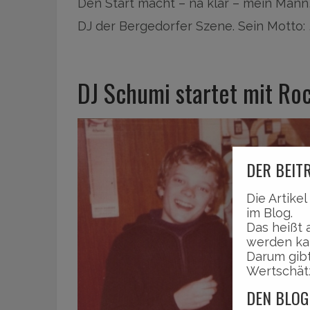
Den Start macht – na klar – mein Mann
DJ der Bergedorfer Szene. Sein Motto: 
DJ Schumi startet mit Roc
DER BEITR
Die Artike
im Blog.
Das heißt 
werden ka
Darum gibt
Wertschät
DEN BLOG