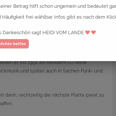
leiner Betrag hilft schon ungemein und bedeutet gan
 Häufigkeit frei wählbar. Infos gibt es nach dem Klic
ges Dankeschön sagt HEIDI VOM LANDE
 Schumacher) im Jahre 1982 seine DJ-Karriere
möchte helfen
en Musikclub Garbers in Kirchwerder.
 bekam er bis 1992 als Resident-DJ seine
ckmusik und später auch in Sachen Funk- und
 darin, rechtzeitig die nächste Platte parat zu
affen.