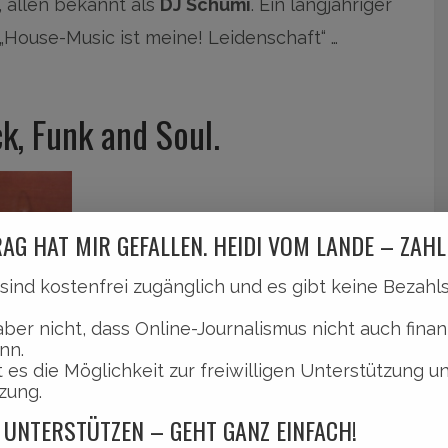
, allen bekannt als
DJ Schumi
. Ein langjähriger
„House-Music ist meine! Leidenschaft“ …
k, Funk and Soul.
AG HAT MIR GEFALLEN. HEIDI VOM LANDE – ZAHL
l sind kostenfrei zugänglich und es gibt keine Bezah
aber nicht, dass Online-Journalismus nicht auch finan
nn.
 es die Möglichkeit zur freiwilligen Unterstützung u
zung.
 UNTERSTÜTZEN – GEHT GANZ EINFACH!