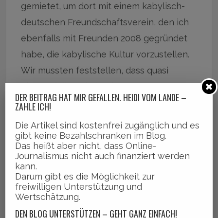
gemietet, um dort mit einem kabylisch-
deutschen Freundschaftsverein, den ich
ebenfalls mit Freunden 2008 gegründet
habe, die kabylische Kultur vorzustellen.
Wir mussten feststellen, dass quasi
niemand die Kabylen kannte. Das Wort
DER BEITRAG HAT MIR GEFALLEN. HEIDI VOM LANDE –
„Amazigh“ hatte auch nie jemand gehört,
ZAHLE ICH!
nur beim Wort Berber hatten einige eine
Die Artikel sind kostenfrei zugänglich und es
vage Idee. Alle fanden uns super und wir
gibt keine Bezahlschranken im Blog.
Das heißt aber nicht, dass Online-
Frauen liefen in diesen bunten
Journalismus nicht auch finanziert werden
kann.
kabylischen Kleidern herum, um ein
Darum gibt es die Möglichkeit zur
bisschen aufmerksam zu machen. Die
freiwilligen Unterstützung und
Wertschätzung.
Leute kamen in Scharen und irgendwann
DEN BLOG UNTERSTÜTZEN – GEHT GANZ EINFACH!
sah ich den Aktivisten, Lyazid Abid, mein