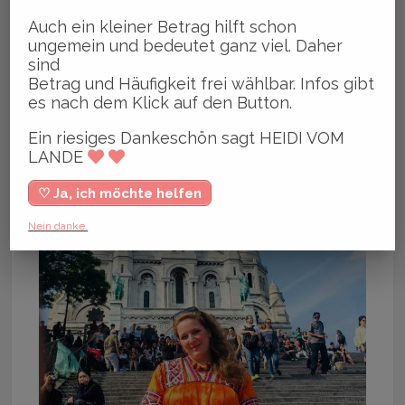
geistiger Vater in der Berberfrage, mit
Auch ein kleiner Betrag hilft schon
ungemein und bedeutet ganz viel. Daher
einer Kamera auf mich zielen.
sind
Betrag und Häufigkeit frei wählbar. Infos gibt
es nach dem Klick auf den Button.
Ein riesiges Dankeschön sagt HEIDI VOM
LANDE
♡ Ja, ich möchte helfen
Nein danke.