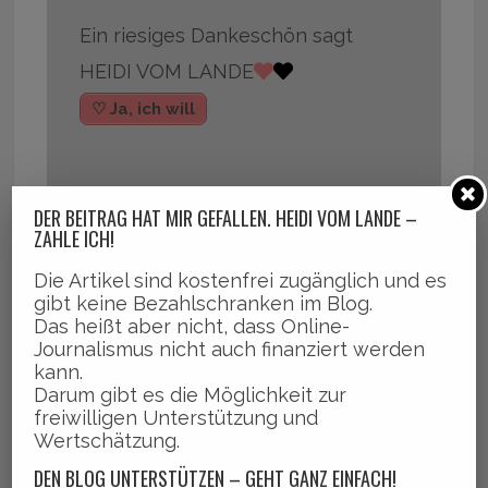
Ein riesiges Dankeschön sagt
HEIDI VOM LANDE
♡ Ja, ich will
DER BEITRAG HAT MIR GEFALLEN. HEIDI VOM LANDE –
ZAHLE ICH!
,
,
,
Abriss
Bergedorf-Süd
Eigentumswohnung
Einsturz Ha
Die Artikel sind kostenfrei zugänglich und es
,
,
,
us
Nachrichten Bergedorf
Neubau
Straßenneugestaltung
gibt keine Bezahlschranken im Blog.
Das heißt aber nicht, dass Online-
Journalismus nicht auch finanziert werden
kann.
Darum gibt es die Möglichkeit zur
freiwilligen Unterstützung und
Wertschätzung.
DEN BLOG UNTERSTÜTZEN – GEHT GANZ EINFACH!