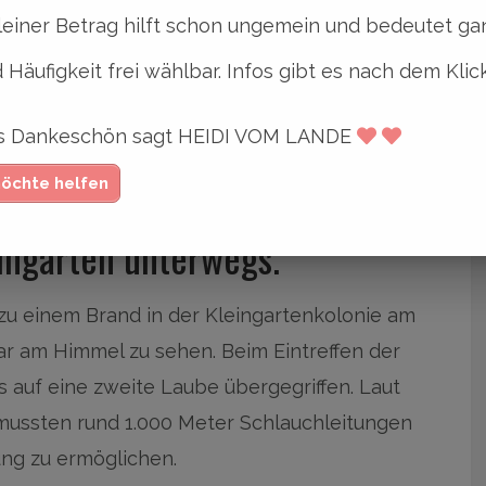
leiner Betrag hilft schon ungemein und bedeutet gan
 Häufigkeit frei wählbar. Infos gibt es nach dem Klic
ges Dankeschön sagt HEIDI VOM LANDE
rein in Bergedorf-Süd.
möchte helfen
eingarten unterwegs.
zu einem Brand in der Kleingartenkolonie am
r am Himmel zu sehen. Beim Eintreffen der
 auf eine zweite Laube übergegriffen. Laut
ussten rund 1.000 Meter Schlauchleitungen
ng zu ermöglichen.