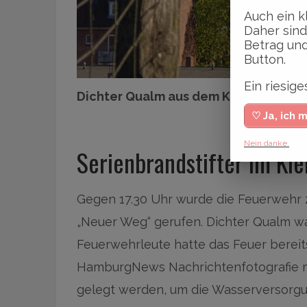
Auch ein k
Daher sind
Betrag und
Button.
Ein riesi
Dichter Qualm aus dem Kleingartenve
♡ Ja, ich 
Nein danke.
Serienbrandstifter im Kl
Gegen 17.30 Uhr wurde die Feuerwehr 
„Neuer Weg“ gerufen. Dichter Qualm wa
Feuerwehrleute hatte das Feuer bereits
HamburgNews Nachrichtenfotografie m
gelegt werden, um die Wasserversorgu