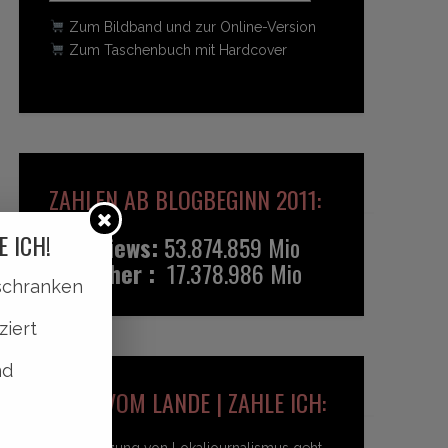
Zum Bildband und zur Online-Version
Zum Taschenbuch mit Hardcover
ZAHLEN AB BLOGBEGINN 2011:
E ICH!
Pageviews:
53.874.859 Mio
Besucher :
17.378.986 Mio
lschranken
ziert
nd
HEIDI VOM LANDE | ZAHLE ICH:
Unterstützung von Lokaljournalismus geht