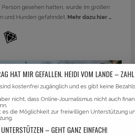
 Person gesehen hatten, wurde im großen
rn und Hunden gefahndet.
Mehr dazu hier …
AG HAT MIR GEFALLEN. HEIDI VOM LANDE – ZAHL
l sind kostenfrei zugänglich und es gibt keine Bezah
aber nicht, dass Online-Journalismus nicht auch finan
nn.
 es die Möglichkeit zur freiwilligen Unterstützung u
zung.
 UNTERSTÜTZEN – GEHT GANZ EINFACH!