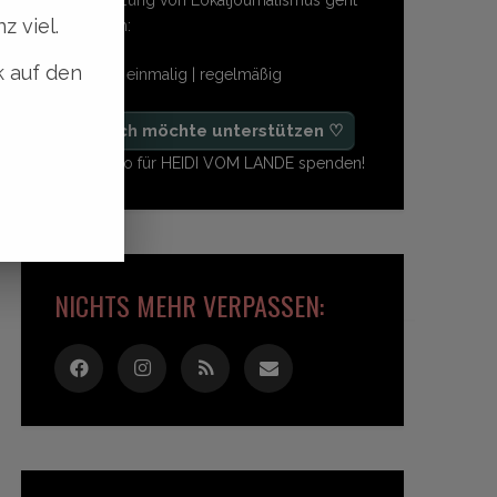
z viel.
so einfach:
k auf den
freiwillig | einmalig | regelmäßig
♡ Ja, ich möchte unterstützen ♡
Ab 1,- Euro für HEIDI VOM LANDE spenden!
NICHTS MEHR VERPASSEN: