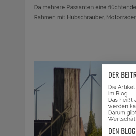
Da mehrere Passanten eine flüchtende
Rahmen mit Hubschrauber, Motorräde
DER BEITR
Die Artike
im Blog.
Das heißt 
werden ka
Darum gibt
Wertschät
DEN BLOG