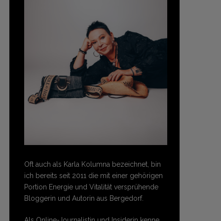
Oft auch als Karla Kolumna bezeichnet, bin
ich bereits seit 2011 die mit einer gehörigen
Portion Energie und Vitalität versprühende
Bloggerin und Autorin aus Bergedorf.
Als Online-Journalistin und Insiderin kenne