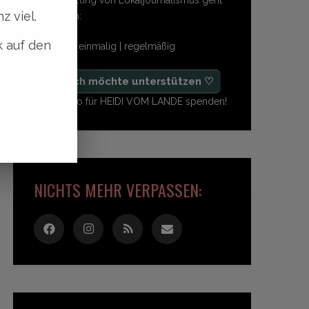
z viel.
so einfach:
k auf den
freiwillig | einmalig | regelmäßig
♡ Ja, ich möchte unterstützen ♡
Ab 1,- Euro für HEIDI VOM LANDE spenden!
NICHTS MEHR VERPASSEN: