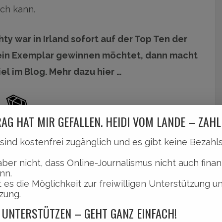
ch kann.
y war in Irland sofort auf der Top Ten der
r ein Exemplar gewinnen möchtet, dann macht
l im Blog. Mehr dazu hier …
AG HAT MIR GEFALLEN. HEIDI VOM LANDE – ZAHL
l sind kostenfrei zugänglich und es gibt keine Bezah
 Geraghty.
aber nicht, dass Online-Journalismus nicht auch finan
nn.
 es die Möglichkeit zur freiwilligen Unterstützung u
 ihren drei Kindern nördlich von Dublin. Zum
zung.
llte eigentlich einen Töpferkurs belegen,
 UNTERSTÜTZEN – GEHT GANZ EINFACH!