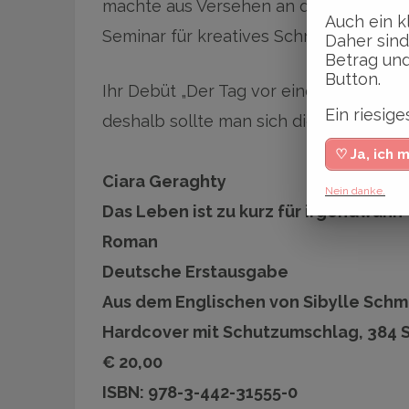
machte aus Versehen an der falschen S
Auch ein k
Seminar für kreatives Schreiben – was s
Daher sind
Betrag und
Button.
Ihr Debüt „Der Tag vor einem Jahr“ stür
Ein riesi
deshalb sollte man sich diese Autorin 
♡ Ja, ich 
Ciara Geraghty
Nein danke.
Das Leben ist zu kurz für irgendwann
Roman
Deutsche Erstausgabe
Aus dem Englischen von Sibylle Schm
Hardcover mit Schutzumschlag, 384 
€ 20,00
ISBN: 978-3-442-31555-0