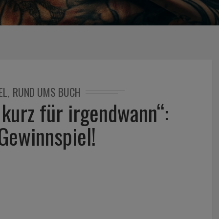
EL
RUND UMS BUCH
,
 kurz für irgendwann“:
ewinnspiel!