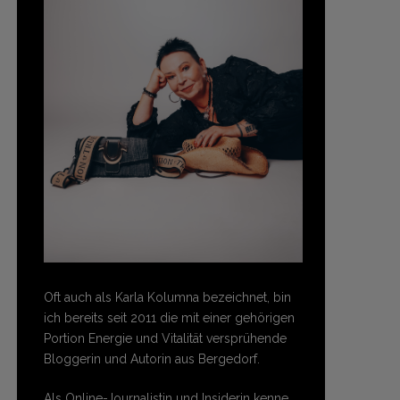
Oft auch als Karla Kolumna bezeichnet, bin
ich bereits seit 2011 die mit einer gehörigen
Portion Energie und Vitalität versprühende
Bloggerin und Autorin aus Bergedorf.
Als Online-Journalistin und Insiderin kenne