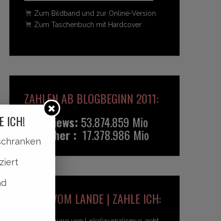
Zum Bildband und zur Online-Version
Zum Taschenbuch mit Hardcover
ZAHLEN AB BLOGBEGINN 2011:
E ICH!
Pageviews:
53.874.859 Mio
Besucher :
17.378.986 Mio
lschranken
ziert
nd
HEIDI VOM LANDE | ZAHLE ICH:
Unterstützung von Lokaljournalismus geht