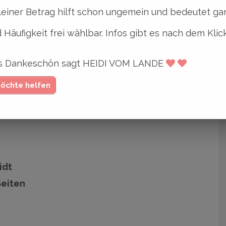
telle ein Kreuzchen und landete in einem
leiner Betrag hilft schon ungemein und bedeutet gan
ie nie bereut hat.
 Häufigkeit frei wählbar. Infos gibt es nach dem Klic
mte sofort die irischen Bestsellerlisten und
ges Dankeschön sagt HEIDI VOM LANDE
einfach mal merken.
möchte helfen
idt
Seiten