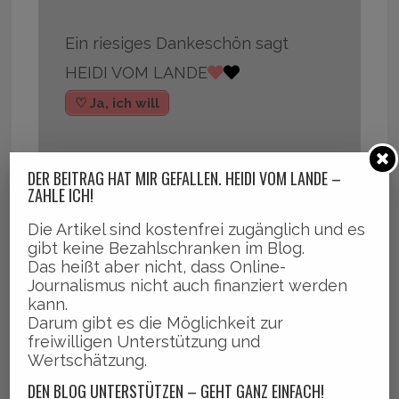
Ein riesiges Dankeschön sagt
HEIDI VOM LANDE
♡ Ja, ich will
DER BEITRAG HAT MIR GEFALLEN. HEIDI VOM LANDE –
ZAHLE ICH!
,
,
,
,
,
Bands
Bergedorf
Club
Musik
Programm
Veranstaltu
Die Artikel sind kostenfrei zugänglich und es
gibt keine Bezahlschranken im Blog.
,
ngen
White Cube
Das heißt aber nicht, dass Online-
Journalismus nicht auch finanziert werden
kann.
Darum gibt es die Möglichkeit zur
freiwilligen Unterstützung und
Wertschätzung.
DEN BLOG UNTERSTÜTZEN – GEHT GANZ EINFACH!