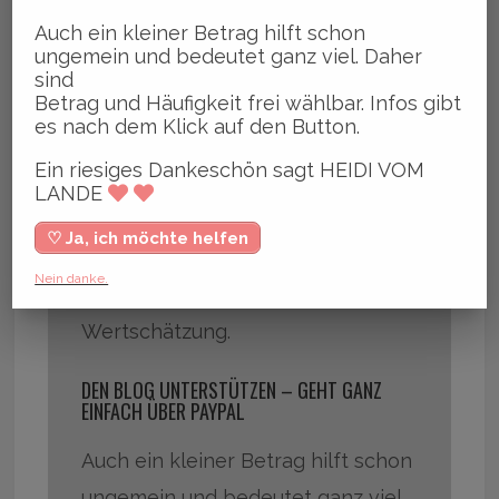
Auch ein kleiner Betrag hilft schon
Der Artikel ist kostenfrei
ungemein und bedeutet ganz viel. Daher
zugänglich – es gibt keine Paywall
sind
Betrag und Häufigkeit frei wählbar. Infos gibt
hier im Blog.
es nach dem Klick auf den Button.
Das heißt aber nicht, dass Online-
Ein riesiges Dankeschön sagt HEIDI VOM
Journalismus nicht finanziert
LANDE
werden kann.
♡ Ja, ich möchte helfen
Daher gibt es die Möglichkeit zur
Nein danke.
freiwilligen Unterstützung und
Wertschätzung.
DEN BLOG UNTERSTÜTZEN – GEHT GANZ
EINFACH ÜBER PAYPAL
Auch ein kleiner Betrag hilft schon
ungemein und bedeutet ganz viel.