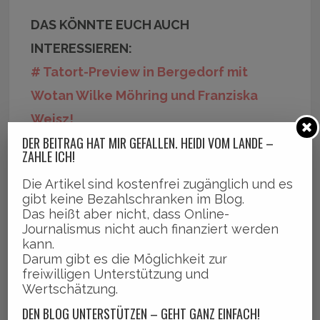
DAS KÖNNTE EUCH AUCH
INTERESSIEREN:
# Tatort-Preview in Bergedorf mit
Wotan Wilke Möhring und Franziska
Weisz!
DER BEITRAG HAT MIR GEFALLEN. HEIDI VOM LANDE –
# Artikel bequem im Newsstream bei
ZAHLE ICH!
Facebook finden!
Die Artikel sind kostenfrei zugänglich und es
gibt keine Bezahlschranken im Blog.
Das heißt aber nicht, dass Online-
Journalismus nicht auch finanziert werden
Share this on WhatsApp
kann.
Darum gibt es die Möglichkeit zur
freiwilligen Unterstützung und
Wertschätzung.
DER BEITRAG HAT MIR GEFALLEN! HEIDI VOM
LANDE® – ZAHLE ICH
DEN BLOG UNTERSTÜTZEN – GEHT GANZ EINFACH!