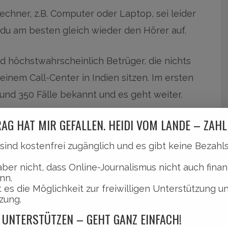
echner, z.B. Computer oder Laptop, sei leider
t du am besten gleich wieder den Hörer auf.
 höchstwahrscheinlich Betrüger, die nichts
einem Call-Center in Indien sitzen. Im ersten
und 350 Fälle bekannt und es geht weiter.
AG HAT MIR GEFALLEN. HEIDI VOM LANDE – ZAHL
l sind kostenfrei zugänglich und es gibt keine Bezah
aber nicht, dass Online-Journalismus nicht auch finan
nn.
 es die Möglichkeit zur freiwilligen Unterstützung u
zung.
riff auf die Rechner.
 UNTERSTÜTZEN – GEHT GANZ EINFACH!