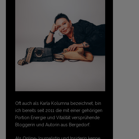
Oft auch als Karla Kolumna bezeichnet, bin
ich bereits seit 2011 die mit einer gehörigen
Portion Energie und Vitalität versprühende
Bloggerin und Autorin aus Bergedorf.
Als Online-Journalistin und Insiderin kenne