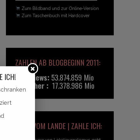
Zum Bildband und zur Online-Version
Zum Taschenbuch mit Hardcover
ZAHLEN AB BLOGBEGINN 2011:
E ICH!
Pageviews:
53.874.859 Mio
Besucher :
17.378.986 Mio
lschranken
ziert
nd
HEIDI VOM LANDE | ZAHLE ICH:
Unterstützung von Lokaljournalismus geht