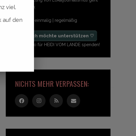
z viel.
so einfach:
k auf den
freiwillig | einmalig | regelmäßig
♡ Ja, ich möchte unterstützen ♡
Ab 1,- Euro für HEIDI VOM LANDE spenden!
NICHTS MEHR VERPASSEN: