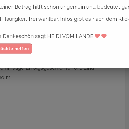
leiner Betrag hilft schon ungemein und bedeutet gan
schen Kleinstadt Gullspång auf, die sie zum
 Häufigkeit frei wählbar. Infos gibt es nach dem Klic
m die Ermittlerin Charlie Lager machte.
ges Dankeschön sagt HEIDI VOM LANDE
kt »Löwenzahnkind« stürmte auch
möchte helfen
stsellerliste.
inmalige Erfolgsgeschichte fort. Lina
holm.