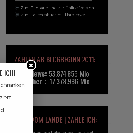
Zum Bildband und zur Online-Version
Zum Taschenbuch mit Hardcover
ZAHLEN AB BLOGBEGINN 2011:
E ICH!
Pageviews:
53.874.859 Mio
Besucher :
17.378.986 Mio
lschranken
ziert
nd
HEIDI VOM LANDE | ZAHLE ICH:
Unterstützung von Lokaljournalismus geht