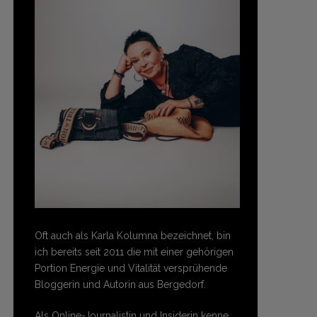
Oft auch als Karla Kolumna bezeichnet, bin
ich bereits seit 2011 die mit einer gehörigen
Portion Energie und Vitalität versprühende
Bloggerin und Autorin aus Bergedorf.
Als Online-Journalistin und Insiderin kenne