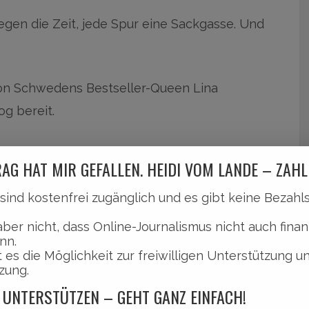
egen die Zeit, jede Spur eine Sackgasse. Und
von Schwedens Bestseller-Queen Lina
og bereit.
hnblumentod schmökern möchtet, dann macht
AG HAT MIR GEFALLEN. HEIDI VOM LANDE – ZAHL
l. Mehr hier …
l sind kostenfrei zugänglich und es gibt keine Bezah
aber nicht, dass Online-Journalismus nicht auch finan
nn.
 es die Möglichkeit zur freiwilligen Unterstützung u
zung.
 UNTERSTÜTZEN – GEHT GANZ EINFACH!
itzels: Lina Bengtsdotter