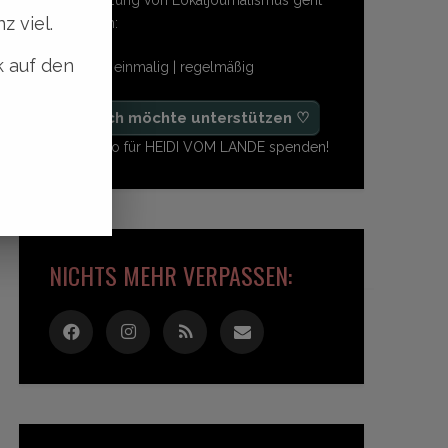
z viel.
so einfach:
k auf den
freiwillig | einmalig | regelmäßig
♡ Ja, ich möchte unterstützen ♡
Ab 1,- Euro für HEIDI VOM LANDE spenden!
NICHTS MEHR VERPASSEN: