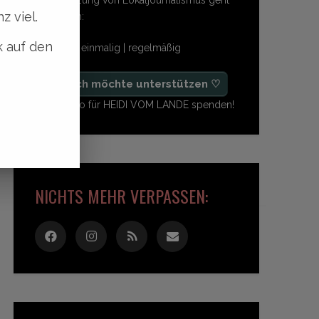
z viel.
so einfach:
k auf den
freiwillig | einmalig | regelmäßig
♡ Ja, ich möchte unterstützen ♡
Ab 1,- Euro für HEIDI VOM LANDE spenden!
NICHTS MEHR VERPASSEN: