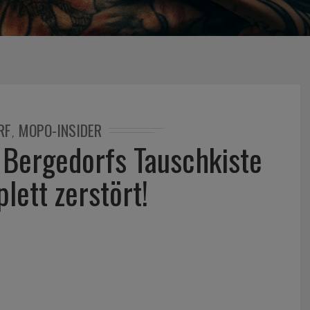
RF
MOPO-INSIDER
,
: Bergedorfs Tauschkiste
lett zerstört!