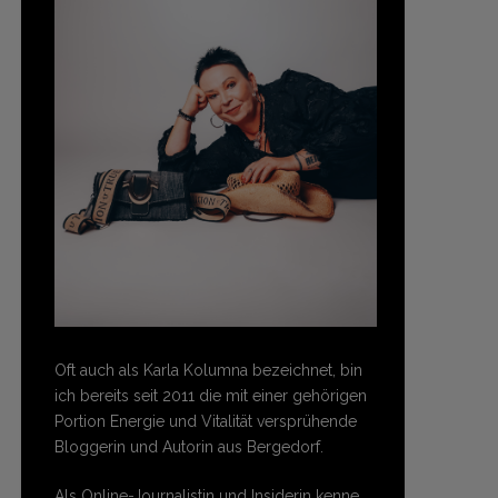
Oft auch als Karla Kolumna bezeichnet, bin
ich bereits seit 2011 die mit einer gehörigen
Portion Energie und Vitalität versprühende
Bloggerin und Autorin aus Bergedorf.
Als Online-Journalistin und Insiderin kenne