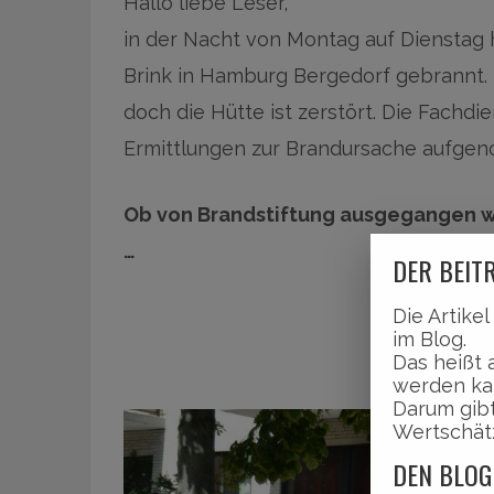
Hallo liebe Leser,
in der Nacht von Montag auf Dienstag h
Brink in Hamburg Bergedorf gebrannt. 
doch die Hütte ist zerstört. Die Fachdie
Ermittlungen zur Brandursache aufge
Ob von Brandstiftung ausgegangen wird
…
DER BEITR
Die Artike
im Blog.
Das heißt 
werden ka
Darum gibt
Wertschät
DEN BLOG