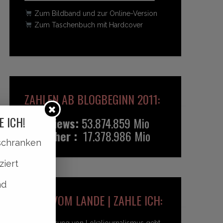
Zum Bildband und zur Online-Version
Zum Taschenbuch mit Hardcover
ZAHLEN AB BLOGBEGINN 2011:
E ICH!
Pageviews:
53.874.859 Mio
Besucher :
17.378.986 Mio
lschranken
ziert
nd
HEIDI VOM LANDE | ZAHLE ICH:
Unterstützung von Lokaljournalismus geht