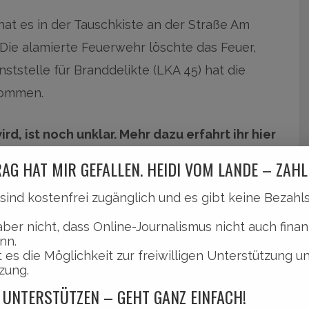
at es in der Tauschkiste an der Straße Am
Die alamierte Feuerwehr löschte das Feuer,
nststelle für Branddelikte (LKA 45) hat die
nommen.
, ist noch unklar. Mehr dazu erfahrt ihr hier
AG HAT MIR GEFALLEN. HEIDI VOM LANDE – ZAHL
l sind kostenfrei zugänglich und es gibt keine Bezah
aber nicht, dass Online-Journalismus nicht auch finan
nn.
 es die Möglichkeit zur freiwilligen Unterstützung u
zung.
 UNTERSTÜTZEN – GEHT GANZ EINFACH!