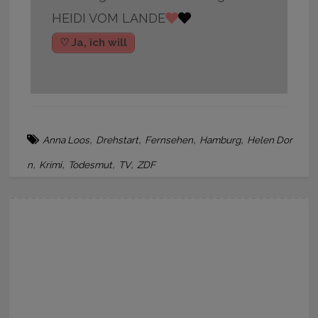
HEIDI VOM LANDE
♡ Ja, ich will
,
,
,
,
Anna Loos
Drehstart
Fernsehen
Hamburg
Helen Dor
,
,
,
,
n
Krimi
Todesmut
TV
ZDF