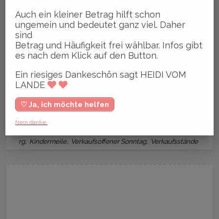
Auch ein kleiner Betrag hilft schon
Ein riesiges Dankeschön sagt
ungemein und bedeutet ganz viel. Daher
sind
HEIDI VOM LANDE
Betrag und Häufigkeit frei wählbar. Infos gibt
es nach dem Klick auf den Button.
♡ Ja, ich will
Ein riesiges Dankeschön sagt HEIDI VOM
LANDE
♡ Ja, ich möchte helfen
,
,
,
Nein danke.
Aktionen
Bergedorf
Frühlings- und Ostermarkt
Hambu
,
,
,
rg
Kindermeile
Verkaufsoffener Sonntag
Verkaufsstände