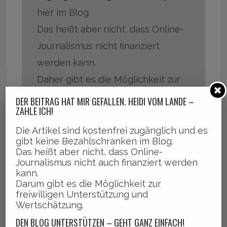
hier im Blog.
Das heißt aber nicht, dass Online-
Journalismus nicht finanziert
werden kann.
Daher gibt es die Möglichkeit zur
freiwilligen Unterstützung und
DER BEITRAG HAT MIR GEFALLEN. HEIDI VOM LANDE –
ZAHLE ICH!
Wertschätzung.
Die Artikel sind kostenfrei zugänglich und es
DEN BLOG UNTERSTÜTZEN – GEHT GANZ
gibt keine Bezahlschranken im Blog.
EINFACH ÜBER PAYPAL
Das heißt aber nicht, dass Online-
Journalismus nicht auch finanziert werden
Auch ein kleiner Betrag hilft schon
kann.
Darum gibt es die Möglichkeit zur
ungemein und bedeutet ganz viel.
freiwilligen Unterstützung und
Daher sind Betrag und Häufigkeit
Wertschätzung.
DEN BLOG UNTERSTÜTZEN – GEHT GANZ EINFACH!
bei Paypal frei wählbar.