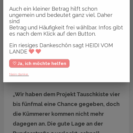
Auch ein kleiner Betrag hilft schon
Noch findet man Kleidung, Bücher oder
ungemein und bedeutet ganz viel. Daher
andere Stücke in der Tauschbox – aber
sind
Betrag und Häufigkeit frei wählbar. Infos gibt
nicht mehr lange.
es nach dem Klick auf den Button.
Ein riesiges Dankeschön sagt HEIDI VOM
Vorgestern Abend wurde das endgültige
LANDE
Aus vom Vorsitzenden des
♡ Ja, ich möchte helfen
Stadtteilvereins Bergedorf Südblick e.V.,
Nein danke.
Ulrich Gerwe, verkündet.
„Wir haben dem Projekt Tauschkiste vier
bis fünfmal eine Chance gegeben, doch
die Kümmerer kommen nicht mehr
dagegen an. Die gute Lage an der