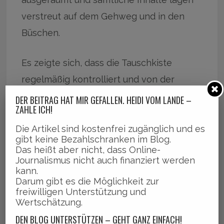
verstreut auf dem Gehweg und in den
Büschen.
Es zeigte sich, dass die Tauschkiste
regelmäßig kontrolliert und von der
Stadtreinigung geleert werden musste.
DER BEITRAG HAT MIR GEFALLEN. HEIDI VOM LANDE –
ZAHLE ICH!
Doch die weigerte sich irgendwann, die
Die Artikel sind kostenfrei zugänglich und es
gibt keine Bezahlschranken im Blog.
Müllberge und Lumpen mit Schaufeln
Das heißt aber nicht, dass Online-
kostenlos zu beseitigen.
Journalismus nicht auch finanziert werden
kann.
Darum gibt es die Möglichkeit zur
freiwilligen Unterstützung und
Das endgültige Aus für das soziale
Wertschätzung.
Projekt Tauschkiste.
DEN BLOG UNTERSTÜTZEN – GEHT GANZ EINFACH!