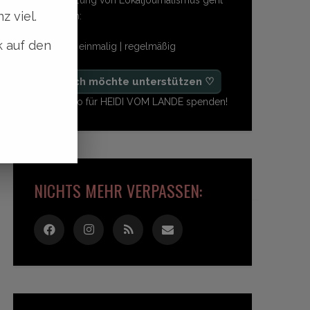
z viel.
so einfach:
k auf den
freiwillig | einmalig | regelmäßig
♡ Ja, ich möchte unterstützen ♡
Ab 1,- Euro für HEIDI VOM LANDE spenden!
NICHTS MEHR VERPASSEN: