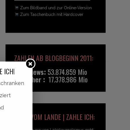
Zum Bildband und zur Online-Version
Zum Taschenbuch mit Hardcover
ZAHLEN AB BLOGBEGINN 2011:
E ICH!
Pageviews:
53.874.859 Mio
Besucher :
17.378.986 Mio
lschranken
ziert
nd
HEIDI VOM LANDE | ZAHLE ICH:
Unterstützung von Lokaljournalismus geht