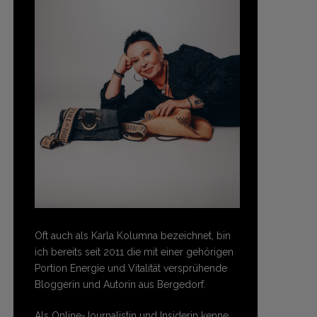
Oft auch als Karla Kolumna bezeichnet, bin
ich bereits seit 2011 die mit einer gehörigen
Portion Energie und Vitalität versprühende
Bloggerin und Autorin aus Bergedorf.
Als Online-Journalistin und Insiderin kenne