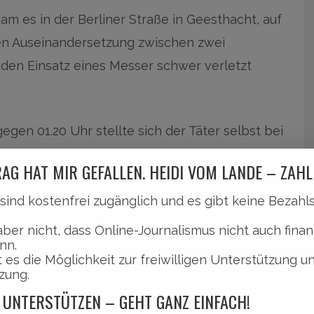
 es in der Berliner Straße in Geesthacht, auf
hen Auseinandersetzung zwischen zwei
 den Einsatz eines Messer schwer verletzt
gen 01.20 Uhr stellte sich der Täter selbst bei
hr dazu erfahrt ihr nachfolgend …
AG HAT MIR GEFALLEN. HEIDI VOM LANDE – ZAHL
l sind kostenfrei zugänglich und es gibt keine Bezah
aber nicht, dass Online-Journalismus nicht auch finan
nn.
 es die Möglichkeit zur freiwilligen Unterstützung u
zung.
techerei auf dem Friedhof.
 UNTERSTÜTZEN – GEHT GANZ EINFACH!