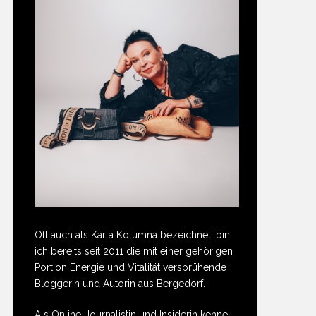
Oft auch als Karla Kolumna bezeichnet, bin
ich bereits seit 2011 die mit einer gehörigen
Portion Energie und Vitalität versprühende
Bloggerin und Autorin aus Bergedorf.
Als Online-Journalistin und Insiderin kenne