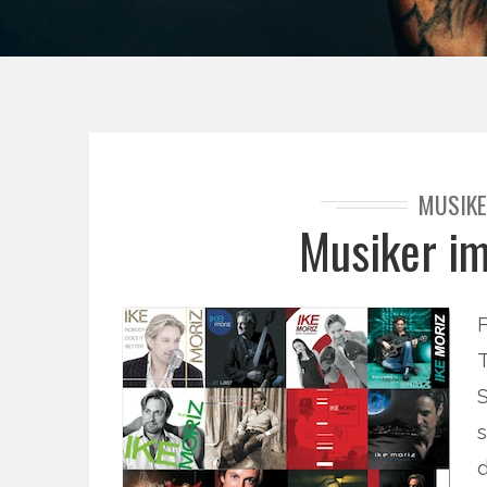
MUSIKE
Musiker im
S
s
d