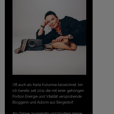
Oft auch als Karla Kolumna bezeichnet, bin
ich bereits seit 2011 die mit einer gehörigen
Portion Energie und Vitalität versprühende
Bloggerin und Autorin aus Bergedorf.
Als Online-Journalistin und Insiderin kenne