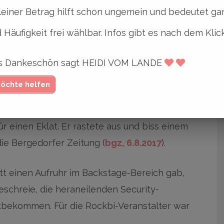
u Funk, Soul, Jazz bei der Band
Somebody
leiner Betrag hilft schon ungemein und bedeutet gan
und eigentlich noch zu
Access Icarus
aus
 Häufigkeit frei wählbar. Infos gibt es nach dem Klic
Festival
ges Dankeschön sagt HEIDI VOM LANDE
möchte helfen
Songwriter Alexander Knappe, bekannt aus
elig und aufgedreht. Als er nach seinem Gig
ür einen Eklat. Er rastete aus und biss einem
die Bergedorfer Zeitung (
bgz, 6.8.2017
).
itt einen Aufruhr im Backstage-Bereich gab,
schreie, die heraneilenden Security-
mitbekommen. Für die Rockbi-Veranstalter war