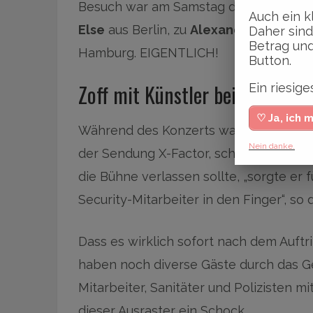
Besuch war am Samstag da und tanzte z
Auch ein k
Else
aus Berlin, zu
Alexander Knappe
Daher sind
Betrag und
Hamburg. EIGENTLICH!
Button.
Zoff mit Künstler beim Rockbi-
Ein riesi
♡ Ja, ich 
Während des Konzerts war der Singer-
Nein danke.
der Sendung X-Factor, schon sehr zapp
die Bühne verlassen sollte, „sorgte er f
Security-Mitarbeiter in den Finger“, so 
Dass es wirklich sofort nach dem Auftr
haben noch diverse Gäste durch das Ge
Mitarbeiter, Sanitäter und Polizisten 
dieser Ausraster ein Schock.