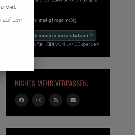
z viel.
so einfach:
k auf den
freiwillig | einmalig | regelmäßig
♡ Ja, ich möchte unterstützen ♡
Ab 1,- Euro für HEIDI VOM LANDE spenden!
NICHTS MEHR VERPASSEN: