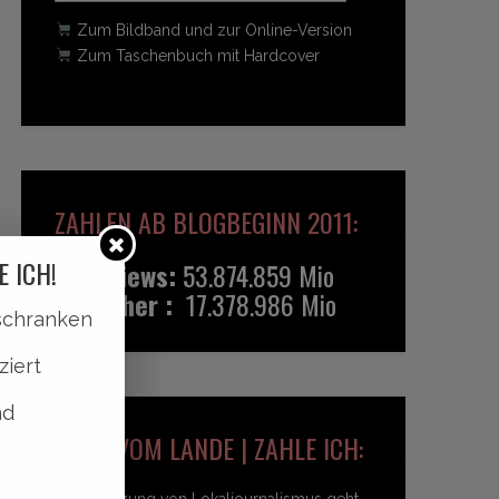
Zum Bildband und zur Online-Version
Zum Taschenbuch mit Hardcover
ZAHLEN AB BLOGBEGINN 2011:
E ICH!
Pageviews:
53.874.859 Mio
Besucher :
17.378.986 Mio
lschranken
ziert
nd
HEIDI VOM LANDE | ZAHLE ICH:
Unterstützung von Lokaljournalismus geht