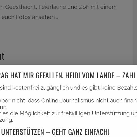
in Geesthacht, Feierlaune und Zoff mit einem
d euch Fotos ansehen …
ht
Mal Bands und Musiker auf die Festival-Bühne
AG HAT MIR GEFALLEN. HEIDI VOM LANDE – ZAHL
cht geholt. 17 Live-Bands sorgten beim
l sind kostenfrei zugänglich und es gibt keine Bezah
le Besucher aller Altersklassen.
aber nicht, dass Online-Journalismus nicht auch finan
nn.
ön an der Elbe und chillig ließ sich die Musik
 es die Möglichkeit zur freiwilligen Unterstützung u
zung.
leibliche Wohl war gesorgt und die Gäste
 UNTERSTÜTZEN – GEHT GANZ EINFACH!
lichen Bands mitwippen. Mein familiärer