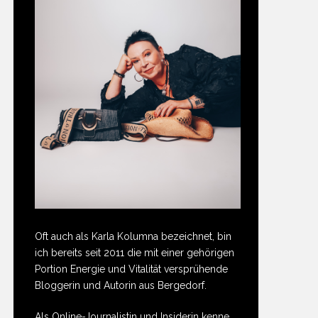
Oft auch als Karla Kolumna bezeichnet, bin
ich bereits seit 2011 die mit einer gehörigen
Portion Energie und Vitalität versprühende
Bloggerin und Autorin aus Bergedorf.
Als Online-Journalistin und Insiderin kenne