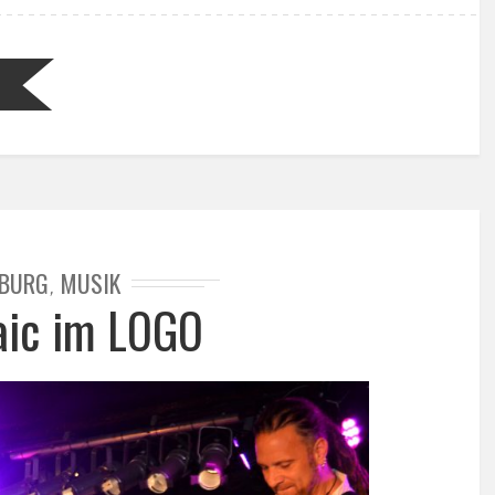
BURG
MUSIK
,
aic im LOGO