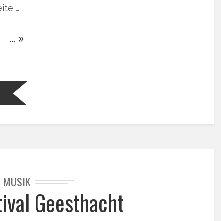
ite …
… »
MUSIK
tival Geesthacht