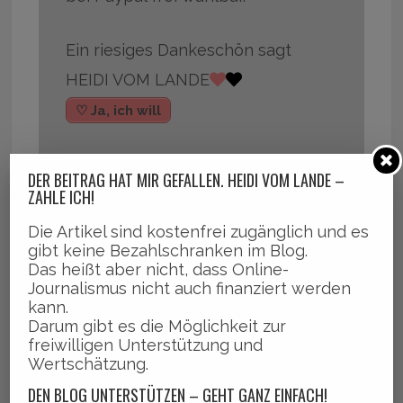
Ein riesiges Dankeschön sagt
HEIDI VOM LANDE
♡ Ja, ich will
DER BEITRAG HAT MIR GEFALLEN. HEIDI VOM LANDE –
ZAHLE ICH!
Die Artikel sind kostenfrei zugänglich und es
,
,
,
,
2017
Access Icarus
Alexander Knappe
Bands
Bergedo
gibt keine Bezahlschranken im Blog.
,
,
,
,
,
rf Blog
Festival
Geesthacht
Musiker
Rockbi
Somebody E
Das heißt aber nicht, dass Online-
Journalismus nicht auch finanziert werden
,
,
,
lse
Tipps
Veranstaltungen
Xfactor
kann.
Darum gibt es die Möglichkeit zur
freiwilligen Unterstützung und
Wertschätzung.
DEN BLOG UNTERSTÜTZEN – GEHT GANZ EINFACH!