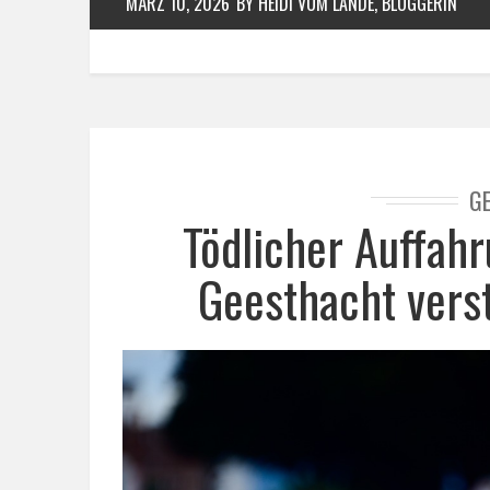
MÄRZ 10, 2026
BY HEIDI VOM LANDE, BLOGGERIN
G
Tödlicher Auffahr
Geesthacht vers