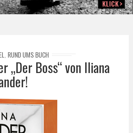
EL
RUND UMS BUCH
,
er „Der Boss“ von Iliana
ander!