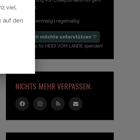
z viel.
so einfach:
k auf den
freiwillig | einmalig | regelmäßig
♡ Ja, ich möchte unterstützen ♡
Ab 1,- Euro für HEIDI VOM LANDE spenden!
NICHTS MEHR VERPASSEN: