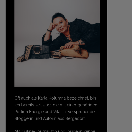
Oft auch als Karla Kolumna bezeichnet, bin
ich bereits seit 2011 die mit einer gehörigen
Portion Energie und Vitalität versprühende
Bloggerin und Autorin aus Bergedorf.
Als Online-Journalistin und Insiderin kenne