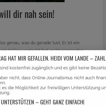
ill dir nah sein!
iss genau, was du gerade tust. Er ist ein
nem Keller versteckt hat, geht niemanden
AG HAT MIR GEFALLEN. HEIDI VOM LANDE – ZAHL
l sind kostenfrei zugänglich und es gibt keine Bezah
ass es dir kalt den Rücken hinunterläuft.
aber nicht, dass Online-Journalismus nicht auch finan
 möchtest, dann mache einfach mit beim
nn.
 es die Möglichkeit zur freiwilligen Unterstützung u
hfolgend …
zung.
 UNTERSTÜTZEN – GEHT GANZ EINFACH!