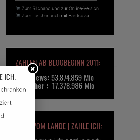
Zum Bildband und zur Online-Version
Zum Taschenbuch mit Hardcover
ZAHLEN AB BLOGBEGINN 2011:
E ICH!
Pageviews:
53.874.859 Mio
Besucher :
17.378.986 Mio
lschranken
ziert
nd
HEIDI VOM LANDE | ZAHLE ICH:
Unterstützung von Lokaljournalismus geht