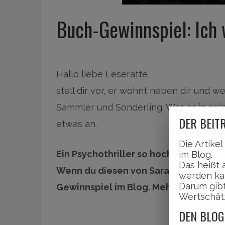
Buch-Gewinnspiel: Ich w
Hallo liebe Leseratte,
stell dir vor, er wohnt neben dir und we
Sammler und Sonderling. Was er in sei
DER BEITR
etwas an.
Die Artike
Ein Psychothriller so hochspannend, d
im Blog.
Das heißt 
Wenn du diesen von Sarah Nisi lesen
werden ka
Darum gibt
Gewinnspiel im Blog. Mehr dazu nac
Wertschät
DEN BLOG