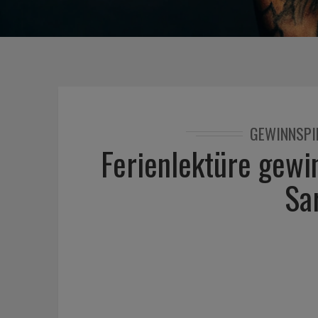
GEWINNSPI
Ferienlektüre gewi
Sa