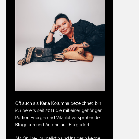
Oft auch als Karla Kolumna bezeichnet, bin
ich bereits seit 2011 die mit einer gehörigen
Portion Energie und Vitalität versprühende
Bloggerin und Autorin aus Bergedorf.
Als Online-Journalistin und Insiderin kenne