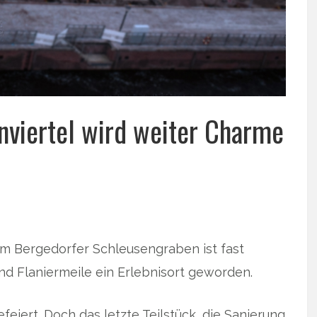
nviertel wird weiter Charme
m Bergedorfer Schleusengraben ist fast
nd Flaniermeile ein Erlebnisort geworden.
eiert. Doch das letzte Teilstück, die Sanierung