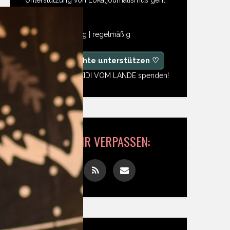
so einfach:
freiwillig | einmalig | regelmäßig
♡ Ja, ich möchte unterstützen ♡
Ab 1,- Euro für HEIDI VOM LANDE spenden!
NICHTS MEHR VERPASSEN: