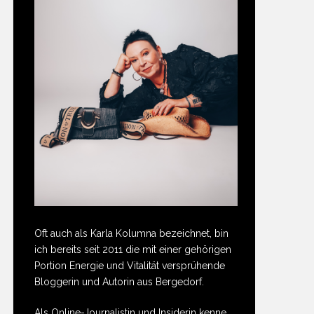
Oft auch als Karla Kolumna bezeichnet, bin
ich bereits seit 2011 die mit einer gehörigen
Portion Energie und Vitalität versprühende
Bloggerin und Autorin aus Bergedorf.
Als Online-Journalistin und Insiderin kenne