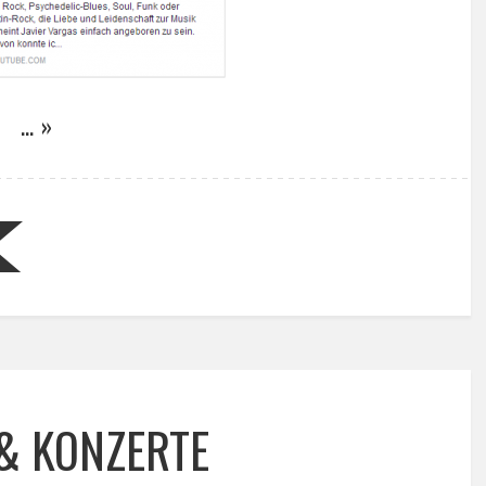
… »
& KONZERTE